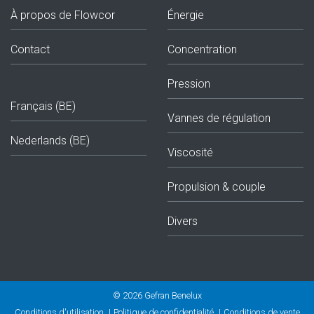
À propos de Flowcor
Énergie
Contact
Concentration
Pression
Français (BE)
Vannes de régulation
Nederlands (BE)
Viscosité
Propulsion & couple
Divers
© 2026 Gefran Benelux
Conditions d'utilisation
|
Politique de confidentialité
|
Conditions de vente