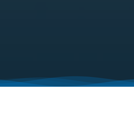
Flow-how
Guide d’achat : Choisir le bon débitmètre industriel
Bienvenue dans ce vaste guide de sélection de débitmètres
industriels. Si vous imaginez que le choix du bon débitmètre